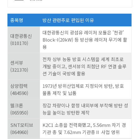
종목명
방산 관련주로 편입된 이유
대한광통신의 광섬유 레이저 모듈은 '천광'
대한광통신
Block-I(20kW) 등 방산용 레이저 무기에 활
(010170)
용
전차 상부 능동 방호 시스템을 세계 최초로
센서뷰
개발 중이고, 센서뷰의 최첨단 RF 연결 솔루
(321370)
션 기술이 국방에 활용
삼양컴텍
1973년 방위산업체로 지정되어 방탄, 방호
(484590)
물품 제작 및 납품
웰크론
장갑 차량이나 함정 내외부에 부착해 방탄 성
(065950)
능을 높이는 방탄판 제작
SNT모티브
K2C1 소총을 전력화했고, 5.56mm 차기 경
(064960)
기관 총 및 7.62mm 기관총Ⅱ 사업 영위