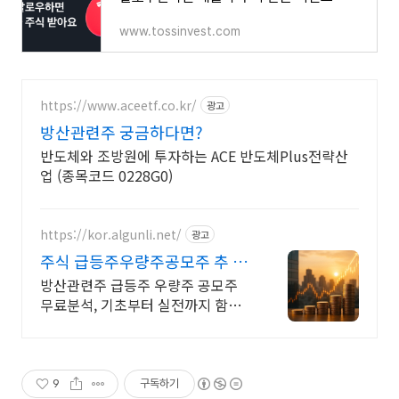
www.tossinvest.com
https://www.aceetf.co.kr/
광고
방산관련주 궁금하다면?
반도체와 조방원에 투자하는 ACE 반도체Plus전략산
업 (종목코드 0228G0)
https://kor.algunli.net/
광고
주식 급등주우량주공모주 추 우
량주 무료 공유
방산관련주 급등주 우량주 공모주
무료분석, 기초부터 실전까지 함께
주식 무료 교육 제공, 우량주 무료 정
보 제공, 처음부터 실전까지 같이합
니다
9
구독하기