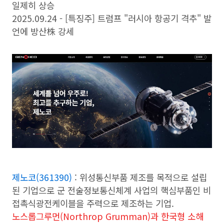
일제히 상승
2025.09.24 - [특징주] 트럼프 "러시아 항공기 격추" 발
언에 방산株 강세
제노코(361390)
: 위성통신부품 제조를 목적으로 설립
된 기업으로 군 전술정보통신체계 사업의 핵심부품인 비
접촉식광전케이블을 주력으로 제조하는 기업.
노스롭그루먼(Northrop Grumman)과 한국형 소해