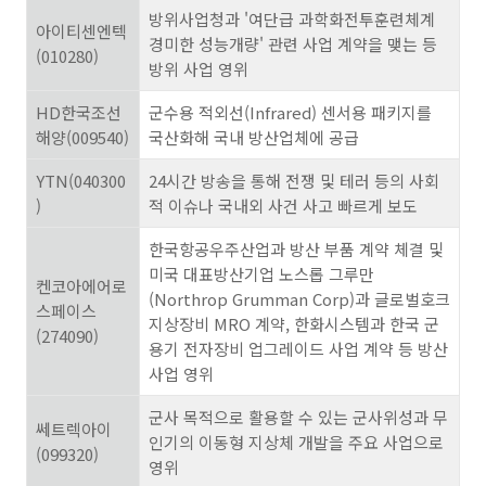
방위사업청과 '여단급 과학화전투훈련체계
아이티센엔텍
경미한 성능개량' 관련 사업 계약을 맺는 등
(010280)
방위 사업 영위
HD한국조선
군수용 적외선(Infrared) 센서용 패키지를
해양(009540)
국산화해 국내 방산업체에 공급
YTN(040300
24시간 방송을 통해 전쟁 및 테러 등의 사회
)
적 이슈나 국내외 사건 사고 빠르게 보도
한국항공우주산업과 방산 부품 계약 체결 및
미국 대표방산기업 노스롭 그루만
켄코아에어로
(Northrop Grumman Corp)과 글로벌호크
스페이스
지상장비 MRO 계약, 한화시스템과 한국 군
(274090)
용기 전자장비 업그레이드 사업 계약 등 방산
사업 영위
군사 목적으로 활용할 수 있는 군사위성과 무
쎄트렉아이
인기의 이동형 지상체 개발을 주요 사업으로
(099320)
영위