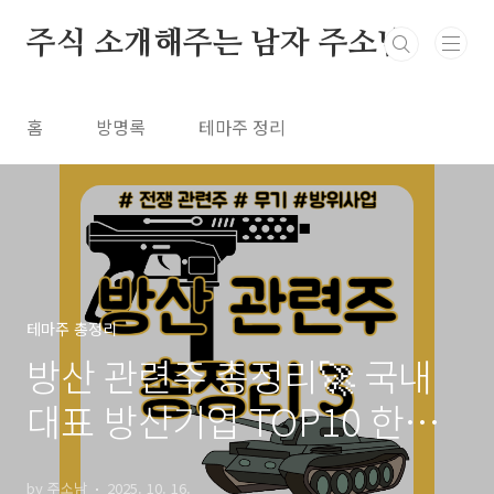
본문 바로가기
주식 소개해주는 남자 주소남
홈
방명록
테마주 정리
테마주 총정리
방산 관련주 총정리🚀 국내
대표 방산기업 TOP10 한눈
에! (3편)
by 주소남
2025. 10. 16.