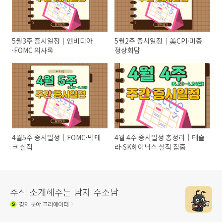
5월3주 증시일정｜엔비디아
5월2주 증시일정｜美CPI·미중
·FOMC 의사록
정상회담
4월5주 증시일정｜FOMC·빅테
4월 4주 증시일정 총정리｜테슬
크 실적
라·SK하이닉스 실적 집중
주식 소개해주는 남자 주소남
경제
분야 크리에이터