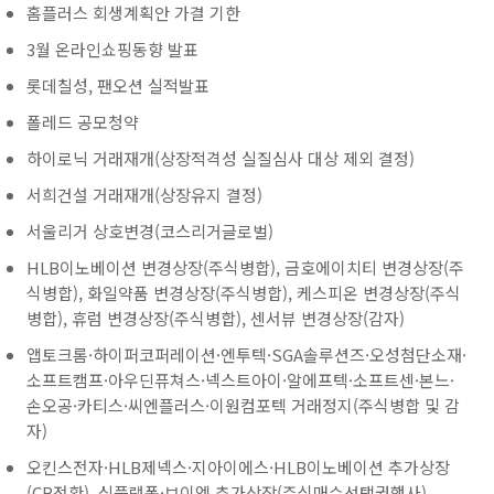
홈플러스 회생계획안 가결 기한
3월 온라인쇼핑동향 발표
롯데칠성, 팬오션 실적발표
폴레드 공모청약
하이로닉 거래재개(상장적격성 실질심사 대상 제외 결정)
서희건설 거래재개(상장유지 결정)
서울리거 상호변경(코스리거글로벌)
HLB이노베이션 변경상장(주식병합), 금호에이치티 변경상장(주
식병합), 화일약품 변경상장(주식병합), 케스피온 변경상장(주식
병합), 휴럼 변경상장(주식병합), 센서뷰 변경상장(감자)
앱토크롬·하이퍼코퍼레이션·엔투텍·SGA솔루션즈·오성첨단소재·
소프트캠프·아우딘퓨쳐스·넥스트아이·알에프텍·소프트센·본느·
손오공·카티스·씨엔플러스·이원컴포텍 거래정지(주식병합 및 감
자)
오킨스전자·HLB제넥스·지아이에스·HLB이노베이션 추가상장
(CB전환), 심플랫폼·브이엠 추가상장(주식매수선택권행사)