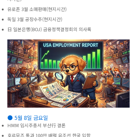
유로존 3월 소매판매(현지시간)
독일 3월 공장수주(현지시간)
日 일본은행(BOJ) 금융정책결정회의 의사록
● 5월 8일 금요일
HMM 임시주총서 부산行 결론
호르무즈 통과 100만 배럴 유조선 한국 입항