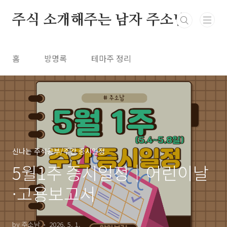
본문 바로가기
주식 소개해주는 남자 주소남
홈
방명록
테마주 정리
신나는 주식공부/주간 증시일정
5월1주 증시일정｜어린이날
·고용보고서
by 주소남
2026. 5. 1.