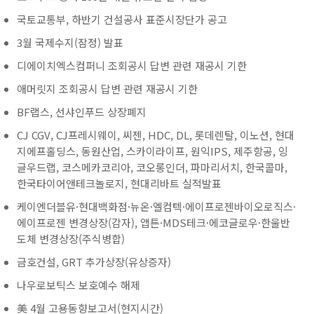
국토교통부, 하반기 건설공사 표준시장단가 공고
3월 국제수지(잠정) 발표
디에이치엑스컴퍼니 조회공시 답변 관련 재공시 기한
애머릿지 조회공시 답변 관련 재공시 기한
BF랩스, 선샤인푸드 상장폐지
CJ CGV, CJ프레시웨이, 씨젠, HDC, DL, 롯데렌탈, 이노션, 현대
지에프홀딩스, 동원산업, 스카이라이프, 원익IPS, 제주항공, 잉
글우드랩, 코스메카코리아, 코오롱인더, 파마리서치, 한국콜마,
한국타이어앤테크놀로지, 현대리바트 실적발표
케이엔더블유·현대백화점·뉴온·엘컴텍·에이프로젠바이오로직스·
에이프로젠 변경상장(감자), 앱튼·MDS테크·에코글로우·한울반
도체 변경상장(주식병합)
금호건설, GRT 추가상장(유상증자)
나우로보틱스 보호예수 해제
美 4월 고용동향보고서(현지시간)