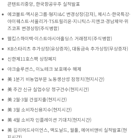
콘텐트리중앙, 한국항공우주 실적발표
에코볼트·엑시온그룹·형지I&C 변경상장(감자), 체시스·한국특강·
아이퀘스트·서울리거·TS트릴리온·지니틱스·지엔코·경남제약·위
즈코프 변경상장(주식병합)
웰킵스하이텍·이스트아시아홀딩스 거래정지(주식병합)
KB스타리츠 추가상장(유상증자), 대동금속 추가상장(무상증자)
신한제11호스팩 상장폐지
아크솔루션스, 이노테크 보호예수 해제
美 1분기 비농업부문 노동생산성 잠정치(현지시간)
美 주간 신규 실업수당 청구건수(현지시간)
美 2월·3월 건설지출(현지시간)
美 3월 소비자신용지수(현지시간)
美 4월 소비자 인플레이션 기대치(현지시간)
美 길리어드사이언스, 맥도날드, 월풀, 에어비앤비 실적발표(현
지시간)