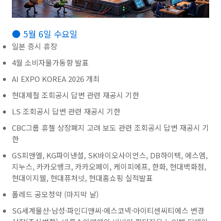
● 5월 6일 수요일
일본 증시 휴장
4월 소비자물가동향 발표
AI EXPO KOREA 2026 개최
현대제철 조회공시 답변 관련 재공시 기한
LS 조회공시 답변 관련 재공시 기한
CBC그룹 휴젤 상장폐지 고려 보도 관련 조회공시 답변 재공시 기
한
GS피앤엘, KG파이낸셜, SK바이오사이언스, DB하이텍, 에스엠,
지누스, 카카오뱅크, 카카오페이, 케이피에프, 한화, 현대백화점,
현대이지웰, 현대퓨처넷, 현대홈쇼핑 실적발표
폴레드 공모청약 (마지막 날)
SG세계물산·남성·파인디앤씨·에스코넥·아이티센씨티에스 변경