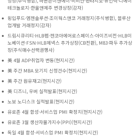
상장(주식병합), 바른손이앤에이·비비안·판타지오·뉴인텍·디에이
테크놀로지·한울앤제주 변경상장(감자)
윙입푸드·엠젠솔루션·조이웍스앤코 거래정지(주식병합), 블루산
업개발 거래정지(감자)
드림시큐리티·HLB펩·켄코아에어로스페이스·아이즈비전·HLB이
노베이션·FSN·HLB제넥스 추가상장(CB전환), M83·파두 추가상
장(주식매수선택권행사)
美 4월 ADP취업자 변동(현지시간)
美 주간 MBA 모기지 신청건수(현지시간)
美 주간 원유재고(현지시간)
美 디즈니, 우버 실적발표(현지시간)
노보 노디스크 실적발표(현지시간)
유로존 4월 합성·서비스업 PMI 확정치(현지시간)
유로존 3월 생산자물가지수(PPI)(현지시간)
독일 4월 합성·서비스업 PMI 확정치(현지시간)