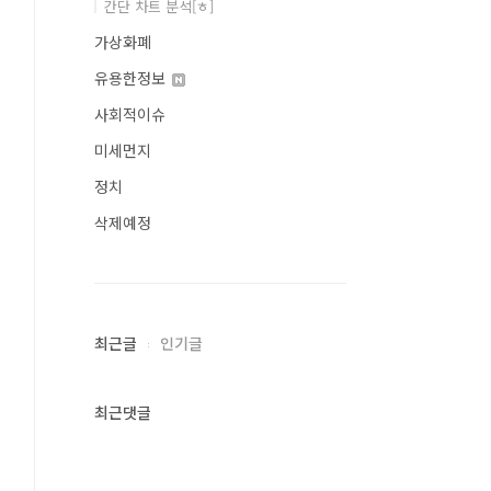
간단 차트 분석[ㅎ]
가상화폐
유용한정보
사회적이슈
미세먼지
정치
삭제예정
최근글
인기글
최근댓글