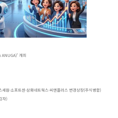
 ANUGA)' 개최
스세원·소프트센·삼화네트웍스·씨엔플러스 변경상장(주식병합)
감자)
)