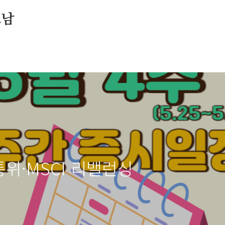
소남
위·MSCI 리밸런싱