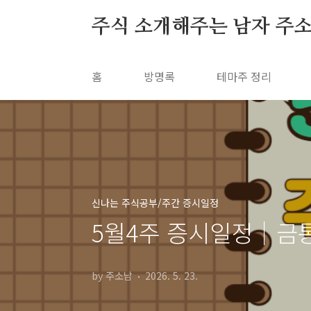
본문 바로가기
주식 소개해주는 남자 주
홈
방명록
테마주 정리
신나는 주식공부/주간 증시일정
5월4주 증시일정｜금통
by 주소남
2026. 5. 23.