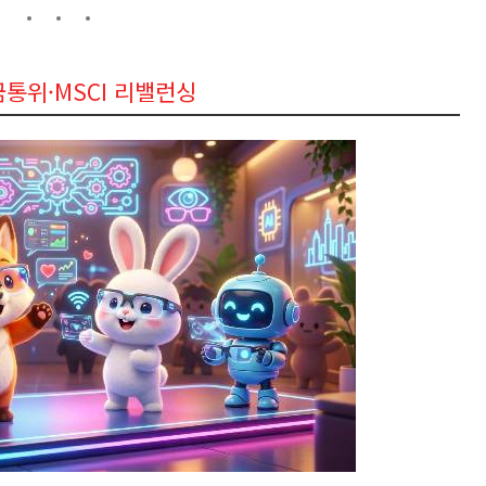
통위·MSCI 리밸런싱