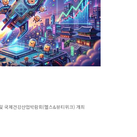
및 국제건강산업박람회(헬스&뷰티위크) 개최