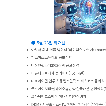
● 5월 26일 화요일
아시아 최대 식품 박람회 '타이펙스 아누가(Thaifex
피스피스스튜디오 공모청약
대신밸런스제20호스팩 공모청약
비유테크놀러지 정리매매(~6월 4일)
대호에이엘·엔투텍·동일스틸럭스·비스토스·폴라리
금호에이치티·셀바이오휴먼텍·한국카본 변경상장(
오가닉티코스메틱 거래정지(주식병합)
DKME·지구홀딩스·성일하이텍 추가상장(유상증자