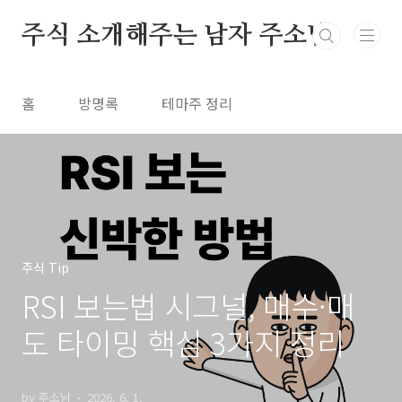
본문 바로가기
주식 소개해주는 남자 주소남
홈
방명록
테마주 정리
주식 Tip
RSI 보는법 시그널, 매수·매
도 타이밍 핵심 3가지 정리
by 주소남
2026. 6. 1.