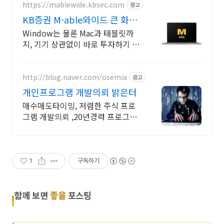
https://mablewide.kbsec.com
광고
KB증권 M-able와이드 큰 화면
으로, 언제 어디서나
Window는 물론 Mac과 태블릿까
지, 기기 상관없이 바로 투자하기 고
수들의 투자 보드를 다운로드해서
내 M-able 와이드에 쏙!
http://blog.naver.com/osemia
광고
개인프로그램 개발의뢰 밝은터
매수매도타이밍, 저렴한 주식 프로
그램 개발의뢰 ,20년경력 프로그래
머, 책임시공
1
구독하기
함께 보면
좋을
포스팅