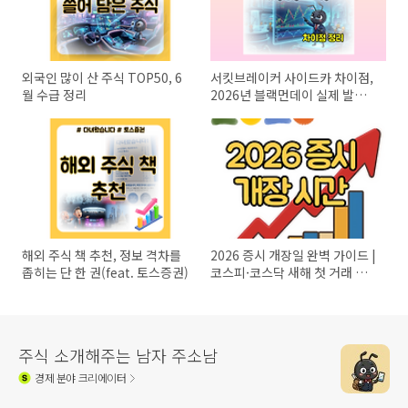
외국인 많이 산 주식 TOP50, 6
서킷브레이커 사이드카 차이점,
월 수급 정리
2026년 블랙먼데이 실제 발동
사례 정리
해외 주식 책 추천, 정보 격차를
2026 증시 개장일 완벽 가이드 |
좁히는 단 한 권(feat. 토스증권)
코스피·코스닥 새해 첫 거래 시
간 총정리
주식 소개해주는 남자 주소남
경제
분야 크리에이터