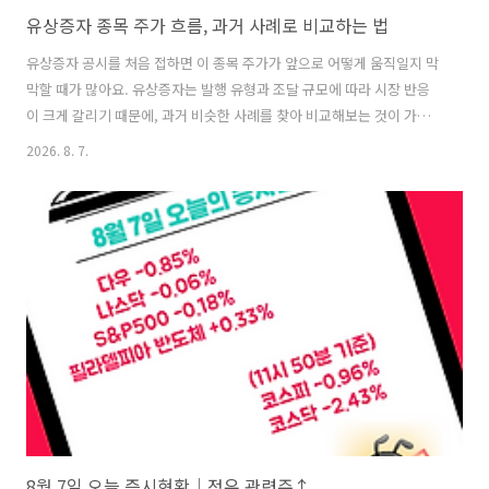
유상증자 종목 주가 흐름, 과거 사례로 비교하는 법
유상증자 공시를 처음 접하면 이 종목 주가가 앞으로 어떻게 움직일지 막
막할 때가 많아요. 유상증자는 발행 유형과 조달 규모에 따라 시장 반응
이 크게 갈리기 때문에, 과거 비슷한 사례를 찾아 비교해보는 것이 가장
현실적인 접근법이에요. 오늘은 이 공시를 이후 주가 흐름과 함께 확인할
2026. 8. 7.
수 있는 방법을 정리해봤어요. 유상증자, 왜 유형부터 확인해야 할까 이
이슈는 크게 주주배정과 제3자배정으로 나뉘어요. 주주배정은 기존 주주
에게 신주를 배정하는 방식이라 물량 부담으로 받아들여지는 경우가 많
고, 제3자배정은 특정 대상에게 신주를 배정하는 방식이라 대상과 목적
에 따라 반응이 완전히 달라져요. 전략적 투자 유치가 목적인지, 단순 운
영자금 조달이 목적인지에 따라서도 시장 평가가 크게 갈리는 편이에요.
신주 배정 대상..
8월 7일 오늘 증시현황｜정유 관련주↑