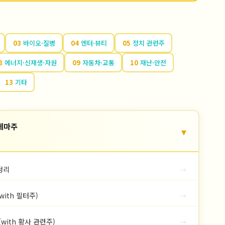
03
바이오·질병
04
엔터·뷰티
05
정치 관련주
8
에너지·신재생·자원
09
자동차·교통
10
재난·안전
13
기타
테마주
▾
정리
→
ith 필터주)
→
with 황사 관련주)
→