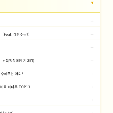
▾
리
→
(Feat. 대장주는?)
→
→
t. 남북정상회담 기대감)
→
 수혜주는 어디?
→
비료 테마주 TOP13
→
→
 배합사료)
→