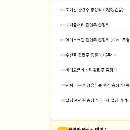
조미김 관련주 총정리 (K냉동김밥)
#21
폐기물처리 관련주 총정리
#22
아이스크림 관련주 총정리 (feat. 폭염
#23
수산물 관련주 총정리 (K푸드)
#24
바이오플라스틱 관련주 총정리
#25
날씨 더우면 상승하는 주식 총정리 (폭
#26
설탕 관련주 총정리｜국제 설탕 가격·
#27
북한과 연관된 테마주