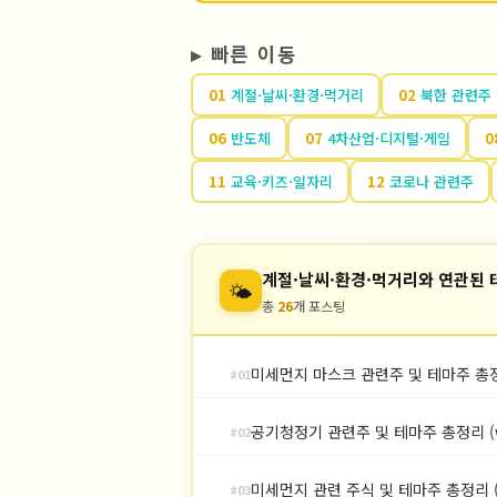
▸ 빠른 이동
01
계절·날씨·환경·먹거리
02
북한 관련주
06
반도체
07
4차산업·디지털·게임
0
11
교육·키즈·일자리
12
코로나 관련주
계절·날씨·환경·먹거리와 연관된 
🌤
총
26
개 포스팅
미세먼지 마스크 관련주 및 테마주 총
#01
공기청정기 관련주 및 테마주 총정리 (w
#02
미세먼지 관련 주식 및 테마주 총정리 (
#03