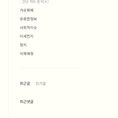
간단 차트 분석[ㅎ]
가상화폐
유용한정보
사회적이슈
미세먼지
정치
삭제예정
최근글
인기글
최근댓글