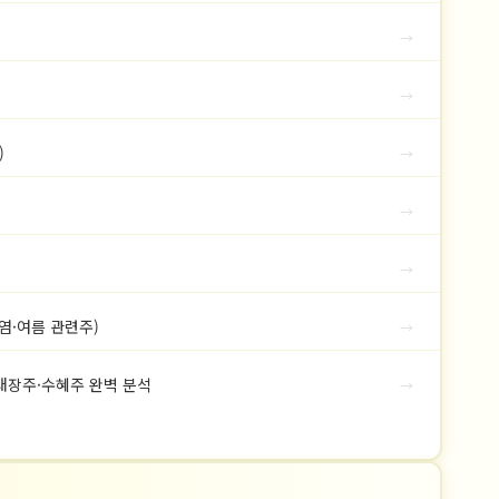
→
→
)
→
→
→
염·여름 관련주)
→
대장주·수혜주 완벽 분석
→