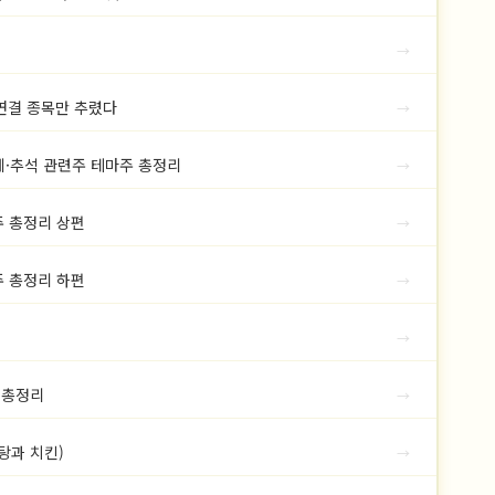
→
 연결 종목만 추렸다
→
제·추석 관련주 테마주 총정리
→
주 총정리 상편
→
주 총정리 하편
→
→
 총정리
→
계탕과 치킨)
→