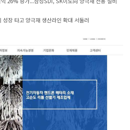
이익 26% 증가...삼성SDI, SK이노
向
양극재 전용 설비
배터리 성장 타고 양극재 생산라인 확대 서둘러