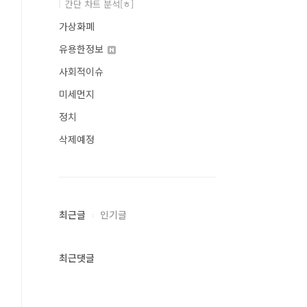
간단 차트 분석[ㅎ]
가상화폐
유용한정보
사회적이슈
미세먼지
정치
삭제예정
최근글
인기글
최근댓글