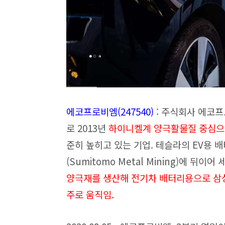
에코프로비엠(247540
)
: 주식회사 에코
로 2013년
하이니켈계 양극활물질 중심으
준히 높히고 있는 기업.
테슬라의 EV용 
(Sumitomo Metal Mining)에 뒤이
양극재를 생산해 전기차 배터리용으로 삼성
주로 움직임.