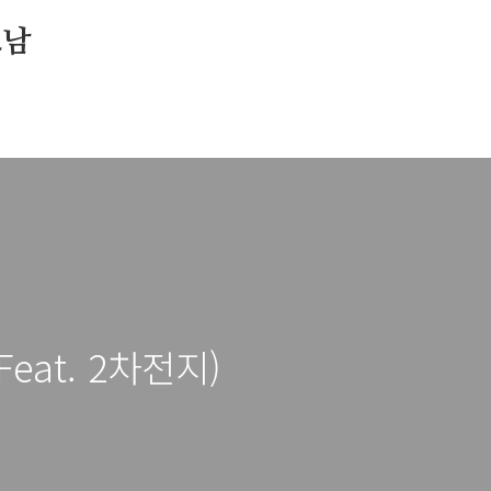
소남
at. 2차전지)