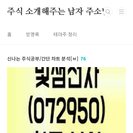
본문 바로가기
주식 소개해주는 남자 주소남
홈
방명록
테마주 정리
신나는 주식공부/간단 차트 분석[ㅂ]
76