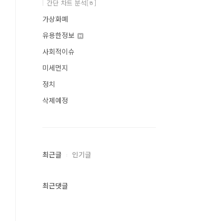
간단 차트 분석[ㅎ]
가상화폐
유용한정보
사회적이슈
미세먼지
정치
삭제예정
최근글
인기글
최근댓글