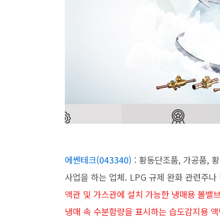
에쎈테크(043340)
: 황동단조품, 가공품, 
사업을 하는 업체. LPG 규제 완화 관련주나
액관 및 가스관에 설치 가능한 냉매용 볼밸
냉매 속 수분함량을 표시하는 습도감지용 액