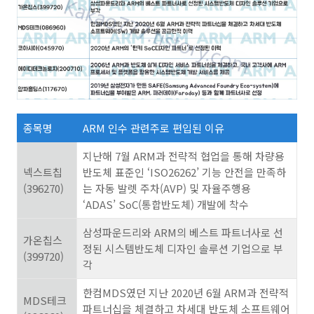
종목명
ARM 인수 관련주로 편입된 이유
지난해 7월 ARM과 전략적 협업을 통해 차량용
넥스트칩
반도체 표준인 ‘ISO26262’ 기능 안전을 만족하
(396270)
는 자동 발렛 주차(AVP) 및 자율주행용
‘ADAS’ SoC(통합반도체) 개발에 착수
삼성파운드리와 ARM의 베스트 파트너사로 선
가온칩스
정된 시스템반도체 디자인 솔루션 기업으로 부
(399720)
각
한컴MDS였던 지난 2020년 6월 ARM과 전략적
MDS테크
파트너십을 체결하고 차세대 반도체 소프트웨어