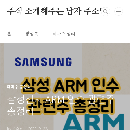
본문 바로가기
주식 소개해주는 남자 주소남
홈
방명록
테마주 정리
테마주 총정리
삼성전자 ARM 인수 관련주
총정리
by 주소남
2022. 9. 22.