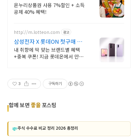
온누리상품권 사용 7%할인 + 소득
공제 40% 혜택!
http://m.lotteon.com
광고
삼성전자 X 롯데ON 첫구매 최
대 5천원 혜택!
내 취향에 딱 맞는 브랜드별 혜택
+중복 쿠폰! 지금 롯데온에서 만나
보세요!
3
구독하기
함께 보면
좋을
포스팅
💸
주식 수수료 비교 정리 2026 총정리