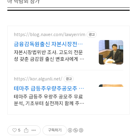
아 박람회 참가
https://blog.naver.com/lawyerrim
광고
금융감독원출신 자본시장전문
가
자본시장법위반 조사. 고도의 전문
성 갖춘 금감원 출신 변호사에게 맡
겨야 합니다. 금감원,법원장검사장,
법사위국회의원출신70여명전문가
협업가능
https://kor.algunli.net/
광고
테마주 급등주우량주공모주 추
종목전망, 분석자료 제공
테마주 급등주 우량주 공모주 무료
분석, 기초부터 실전까지 함께 주식
무료 교육 제공, 우량주 무료 정보 제
공, 처음부터 실전까지 같이합니다
5
구독하기