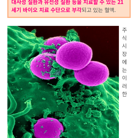
대사성 질환과 유전성 질환 등을 치료할 수 있는 21
세기 바이오 치료 수단으로 부각
되고 있는 혈액.
주
식
시
장
에
는
이
러
한