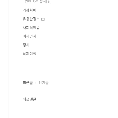
간단 차트 분석[ㅎ]
가상화폐
유용한정보
사회적이슈
미세먼지
정치
삭제예정
최근글
인기글
최근댓글