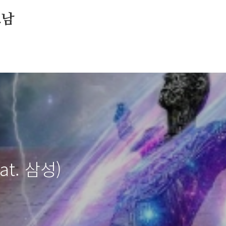
소남
t. 삼성)