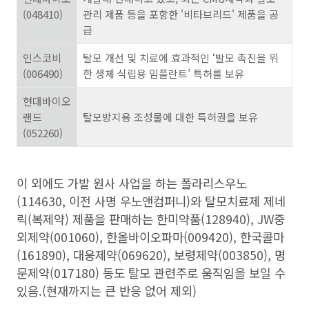
(048410)
관리 제품 등을 포함한
'
비타브리드
'
제품을 공
급
인스코비
탈모 개선 및 치료에 효과적인
‘
발모 촉진을 위
(006490)
한 생체 식립용 임플란트
’
특허를 보유
현대바이오
랜드
탈모방지용 조성물에 대한 특허권을 보유
(052260)
이 외에도 가발 원사 사업을 하는 폴라리스우노
(114630, 이전 사명 우노앤컴퍼니)와 탈모치료제 제네
릭(복제약) 제품을 판매하는 한미약품(128940), JW중
외제약(001060), 한올바이오파마(009420), 한국콜마
(161890), 대웅제약(069620), 보령제약(003850), 명
문제약(017180) 등도 탈모 관련주로 움직임을 보일 수
있음.(현재까지는 큰 반응 없어 제외)