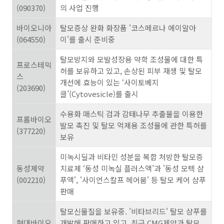
(090370)
의 사업 진행
바이오니아
탈모증상 완화 화장품
'
코스메르나 에이알아
(064550)
이
'
를 출시 준비중
탈모방지와 모발성장용 약학 조성물에 대한 특
프로스테믹
허를 보유하고 있고
,
손상된 피부 재생 및 탈모
스
개선에 효능이 있는
‘
사이토베지
(203690)
클
’(Cytovesicle)
를 출시
수용화 매스틱 검과 감태나무 추출물을 이용한
프롬바이오
발모 촉진 및 탈모 억제용 조성물에 관한 특허를
(377220)
보유
미녹시딜과 비타민 성분을 복합 처방한 탈모증
동성제약
치료제
‘
동성 미녹실 플러스액
’
과
'
동성 모텍 샴
(002210)
푸액
', '
사이언스칼프 헤어붐
'
등 탈모 케어 샴푸
판매
탈모신물질을 보유중
. '
비타브리드
'
탈모 샴푸를
현대바이오
개발해 판매하고 있고
,
최근
CMG
제약과 탈모