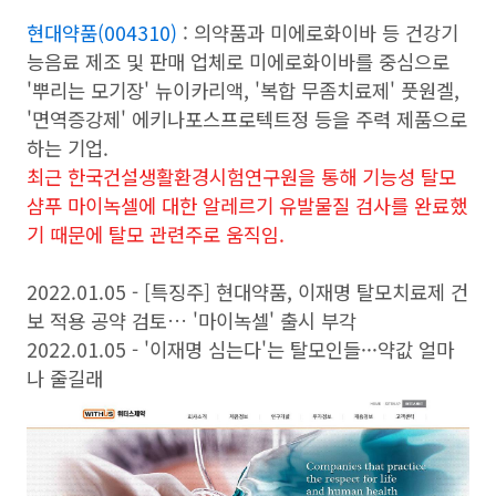
현대약품(004310)
: 의약품과 미에로화이바 등 건강기
능음료 제조 및 판매 업체로 미에로화이바를 중심으로
'뿌리는 모기장' 뉴이카리액, '복합 무좀치료제' 풋원겔,
'면역증강제' 에키나포스프로텍트정 등을 주력 제품으로
하는 기업.
최근
한국건설생활환경시험연구원을 통해 기능성 탈모
샴푸 마이녹셀에 대한 알레르기 유발물질 검사를 완료했
기 때문에 탈모 관련주로 움직임.
2022.01.05 - [특징주] 현대약품, 이재명 탈모치료제 건
보 적용 공약 검토… '마이녹셀' 출시 부각
2022.01.05 - '이재명 심는다'는 탈모인들···약값 얼마
나 줄길래