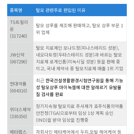
종목명
탈모 관련주로 편입된 이유
TS
트릴리
탈모 샴푸를 제조해 판매하고
,
탈모 샴푸 부문
1
온
위 업체
(317240)
탈모 치료제인 모나드정
(
피나스테리드 성분
),
JW
신약
네오다트정
(
두타스테리드 성분
)
과 바르는 탈모
(067290)
치료제 로게인폼
(
미녹시딜 성분
)
등을 판매 중
이고
,
국내 제약사 중 탈모치료제 매출 1위 기업
최근
한국건설생활환경시험연구원을 통해 기능
현대약품
성 탈모샴푸 마이녹셀에 대한 알레르기 유발물
(004310)
질 검사를 완료
장기지속형 탈모치료 주사제가 호주식품의약품
위더스제약
안전청
(TGA)
으로부터 임상
1
상 계획 승인
(330350)
(IND)
을 받아 임상을 진행중
메타랩스
자회사인 메타케어에서 두피
,
모발 헤어케어 등