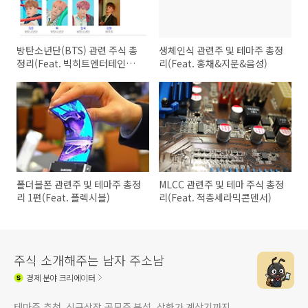
방탄소년단(BTS) 관련 주식 총
생체인식 관련주 및 테마주 총정
정리(Feat. 빅히트엔터테인먼
리(Feat. 홍채&지문&음성)
트)
폴더블폰 관련주 및 테마주 총정
MLCC 관련주 및 테마 주식 총정
리 1편(Feat. 플렉시블)
리(Feat. 적층세라믹콘덴서)
주식 소개해주는 남자 주소남
경제
분야 크리에이터
테마주 추천, 신규상장 공모주 분석, 상한가 계산기까지.