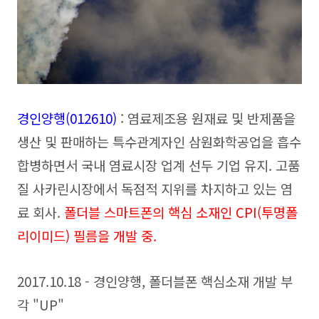
경인양행(012610)
: 염료제조용 원재료 및 반제품을
생산 및 판매하는 특수관계자인 삼원화학공업을 흡수
합병하면서 국내 염료시장 업계 선두 기업 유지. 고품
질 사카린시장에서 독점적 지위를 차지하고 있는 염
료 회사.
폴더블 스마트폰의 핵심 소재인 CPI(투명폴
리이미드) 필름을 개발 중.
2017.10.18 - 경인양행, 폴더블폰 핵심소재 개발 부
각 "UP"