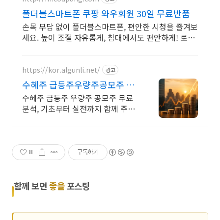
폴더블스마트폰 쿠팡 와우회원 30일 무료반품
손목 부담 없이 폴더블스마트폰, 편안한 시청을 즐겨보
세요. 높이 조절 자유롭게, 침대에서도 편안하게! 로켓
배송으로 바로 만나세요.
https://kor.algunli.net/
광고
수혜주 급등주우량주공모주 추
우량주 무료 공유
수혜주 급등주 우량주 공모주 무료
분석, 기초부터 실전까지 함께 주식
무료 교육 제공, 우량주 무료 정보 제
공, 처음부터 실전까지 같이합니다
8
구독하기
함께 보면
좋을
포스팅