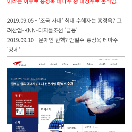
이라는 이유로 홍정욱 테마주 중 대장주로 움직임.
2019.09.05 - '조국 사태' 최대 수혜자는 홍정욱? 고
려산업-KNN-디지틀조선 '급등'
2019.09.10 - 문재인 탄핵? 안철수-홍정욱 테마주
'강세'