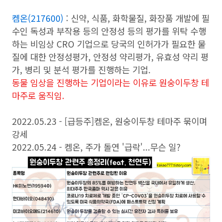
켐온(217600)
: 신약, 식품, 화학물질, 화장품 개발에 필
수인 독성과 부작용 등의 안정성 등의 평가를 위탁 수행
하는 비임상 CRO 기업으로 당국의 인허가가 필요한 물
질에 대한 안정성평가, 안정성 약리평가, 유효성 약리 평
가, 병리 및 분석 평가를 진행하는 기업.
동물 임상을 진행하는 기업이라는 이유로 원숭이두창 테
마주로 움직임.
2022.05.23 -
[급등주]켐온, 원숭이두창 테마주 묶이며
강세
2022.05.24 - 켐온, 주가 돌연 '급락'...무슨 일?