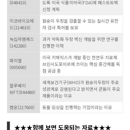
(048410)
도록 미국 식품의약국(FDA)에 패스트트랙
신청 계획
미코바이오메
원숭이 두창을 검출할 수 있는 실시간 유전
드(214610)
자 검사 특허를 보유
녹십자엠에스
과거 약독화 두창 백신 개발을 위한 연구를
(142280)
진행한 이력
미국 키메릭스가 개발 중인 천연두 치료제
파미셀
브린시도포비르에 쓰이는 핵심 중간체를 독
(005690)
점 공급 중
세계보건기구(WHO)가 원숭이두창이 주로
블루베리
성관계로 감염된다고 밝히면서 콘돔이 주요
NFT(044480)
제품이라는 이유
켐온(217600)
동물 임상을 진행하는 기업이라는 이유
★★★함께 보면 도움되는 자료★★★