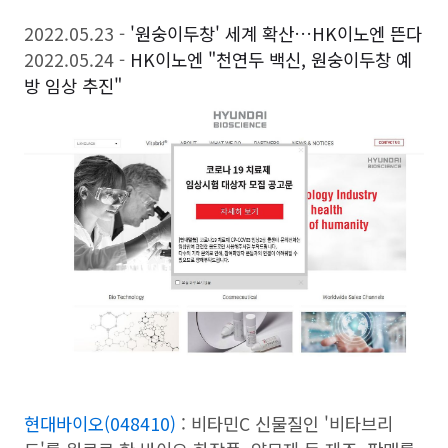
2022.05.23 -
'원숭이두창' 세계 확산…HK이노엔 뜬다
2022.05.24 -
HK이노엔 "천연두 백신, 원숭이두창 예
방 임상 추진"
현대바이오(048410)
: 비타민C 신물질인 '비타브리