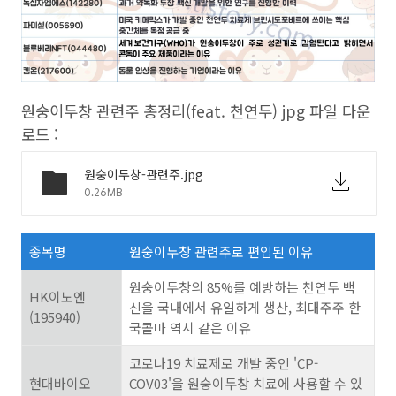
원숭이두창 관련주 총정리(feat. 천연두) jpg 파일 다운
로드 :
원숭이두창-관련주.jpg
0.26MB
종목명
원숭이두창 관련주로 편입된 이유
원숭이두창의 85%를 예방하는 천연두 백
HK이노엔
신을 국내에서 유일하게 생산, 최대주주 한
(195940)
국콜마 역시 같은 이유
코로나19 치료제로 개발 중인 'CP-
현대바이오
COV03'을 원숭이두창 치료에 사용할 수 있