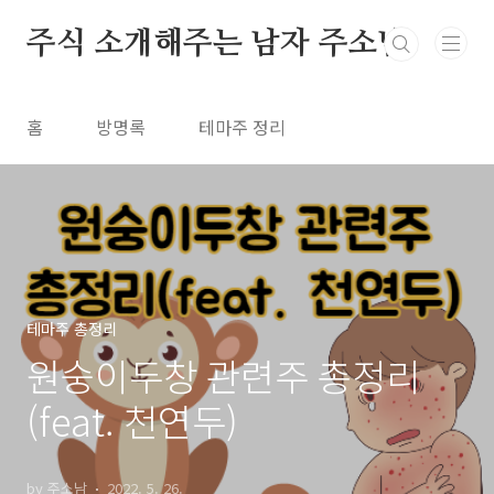
본문 바로가기
주식 소개해주는 남자 주소남
홈
방명록
테마주 정리
테마주 총정리
원숭이두창 관련주 총정리
(feat. 천연두)
by 주소남
2022. 5. 26.