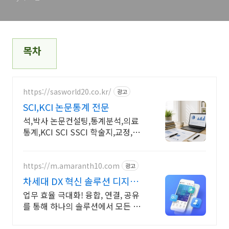
목차
https://sasworld20.co.kr/
광고
SCI,KCI 논문통계 전문
석,박사 논문컨설팅,통계분석,의료
통계,KCI SCI SSCI 학술지,교정,빅
데이터
https://m.amaranth10.com
광고
차세대 DX 혁신 솔루션 디지털
비즈니스 플랫폼
업무 효율 극대화! 융합, 연결, 공유
를 통해 하나의 솔루션에서 모든 업
무 해결