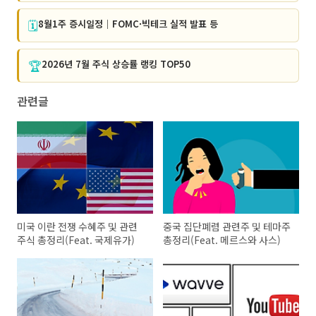
🗓️
8월1주 증시일정｜FOMC·빅테크 실적 발표 등
🏆
2026년 7월 주식 상승률 랭킹 TOP50
관련글
미국 이란 전쟁 수혜주 및 관련
중국 집단폐렴 관련주 및 테마주
주식 총정리(Feat. 국제유가)
총정리(Feat. 메르스와 사스)