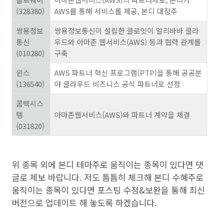
(328380)
AWS
를
통해
서비스를
제공
,
본디
대장주
쌍용정보
쌍용정보통신이
설립한
클로잇이
알리바바
클라
통신
우드와
아마존
웹서비스
(AWS)
등과
협력
관계를
(010280)
구축
윈스
AWS
파트너
혁신
프로그램
(PTP)
을
통해
공공분
(136540)
야
클라우드
비즈니스
공식
파트너로
선정
콤텍시스
템
아마존웹서비스
(AWS)
와
파트너
계약을
체결
(031820)
위 종목 외에 본디 테마주로 움직이는 종목이 있다면 댓
글로 제보 바랍니다. 저도 틈틈히 체크해 본디 수혜주로
움직이는 종목이 있다면 포스팅 수정&보완을 통해 최신
버전으로 업데이트 해 놓도록 하겠습니다.