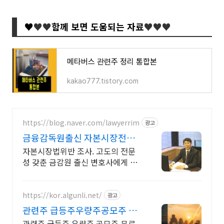
♥
♥
♥
함께 보면 도움되는 자료
♥
♥
♥
메타버스 관련주 정리 통합본
kakao777.tistory.com
https://blog.naver.com/lawyerrim
광고
금융감독원출신 자본시장전문
가
자본시장법위반 조사. 고도의 전문
성 갖춘 금감원 출신 변호사에게 맡
겨야 합니다. 금감원,법원장검사장,
법사위국회의원출신70여명전문가
협업가능
https://kor.algunli.net/
광고
관련주 급등주우량주공모주 추
지금 안보면 늦어요
관련주 급등주 우량주 공모주 무료