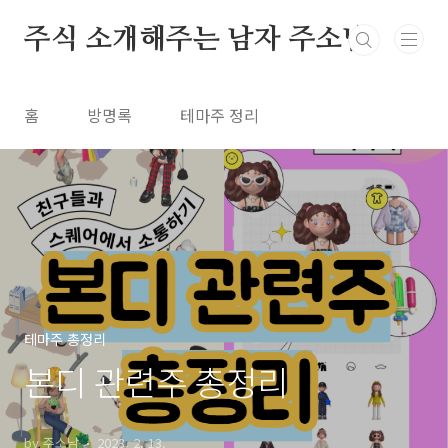
본문 바로가기
주식 소개해주는 남자 주소남
홈
방명록
테마주 정리
테마주 총정리
본디 관련주 총정리
by 주소남
2023. 2. 13.