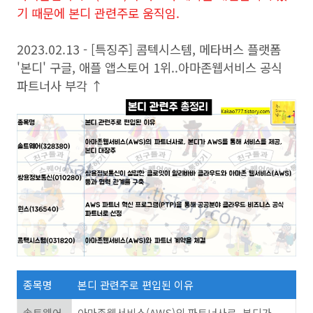
기 때문에 본디 관련주로 움직임.
2023.02.13 -
[특징주]
콤텍시스템, 메타버스 플랫폼
'본디' 구글, 애플 앱스토어 1위..아마존웹서비스 공식
파트너사 부각 ↑
종목명
본디 관련주로 편입된 이유
솔트웨어
아마존웹서비스
(AWS)
의
파트너사로
,
본디가