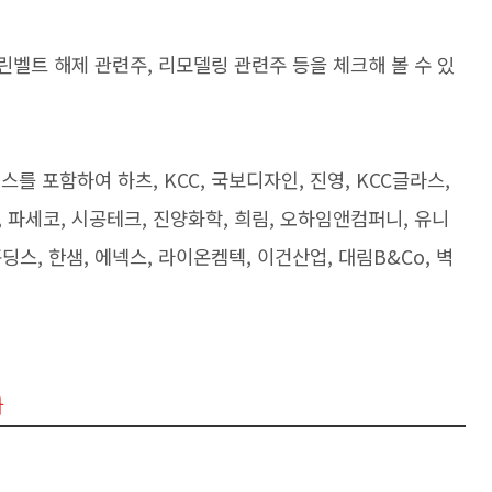
린벨트 해제 관련주, 리모델링 관련주 등을 체크해 볼 수 있
를 포함하여 하츠, KCC, 국보디자인, 진영, KCC글라스,
, 파세코, 시공테크, 진양화학, 희림, 오하임앤컴퍼니, 유니
스, 한샘, 에넥스, 라이온켐텍, 이건산업, 대림B&Co, 벽
다