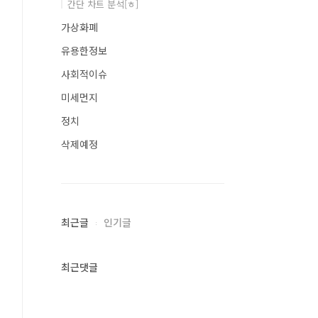
간단 차트 분석[ㅎ]
가상화폐
유용한정보
사회적이슈
미세먼지
정치
삭제예정
최근글
인기글
최근댓글