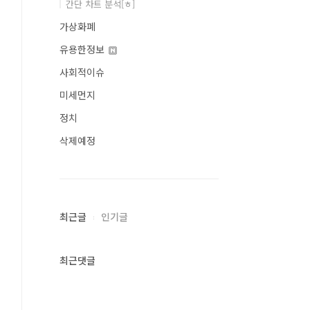
간단 차트 분석[ㅎ]
가상화폐
유용한정보
사회적이슈
미세먼지
정치
삭제예정
최근글
인기글
최근댓글