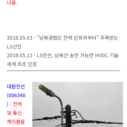
나옴.
2018.05.03 - "남북경협은 전력 인프라부터" 주목받는
LS산전
2018.05.15 - LS전선, 남북간 송전 가능한 HVDC 기술
세계 최초 인증
대원전선
(006340
)
:
전력
및 통신
케이블을