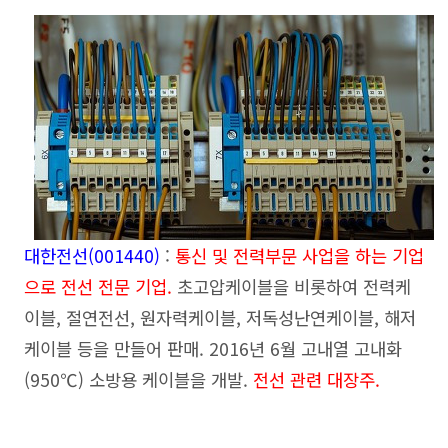
대한전선(001440
)
:
통신 및 전력부문 사업을 하는 기업
으로 전선 전문 기업.
초고압케이블을 비롯하여 전력케
이블, 절연전선, 원자력케이블, 저독성난연케이블, 해저
케이블 등을 만들어 판매. 2016년 6월 고내열 고내화
(950℃) 소방용 케이블을 개발.
전선 관련 대장주.