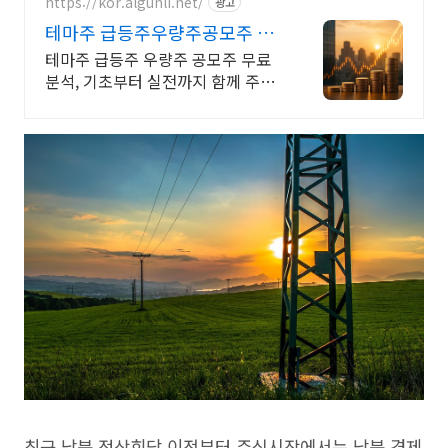
협업가능
https://kor.algunli.net/
광고
테마주 급등주우량주공모주 추
지금 안보면 늦어요
테마주 급등주 우량주 공모주 무료
분석, 기초부터 실전까지 함께 주식
무료 교육 제공, 우량주 무료 정보 제
공, 처음부터 실전까지 같이합니다
최근 남북 정상회담 이전부터 주식시장에서는 남북 경제