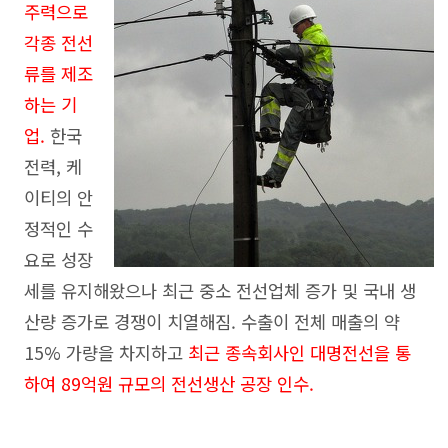
주력으로
각종 전선
류를 제조
하는 기
업.
한국
전력, 케
이티의 안
정적인 수
요로 성장
세를 유지해왔으나 최근 중소 전선업체 증가 및 국내 생
산량 증가로 경쟁이 치열해짐. 수출이 전체 매출의 약
15% 가량을 차지하고
최근 종속회사인 대명전선을 통
하여 89억원 규모의 전선생산 공장 인수.