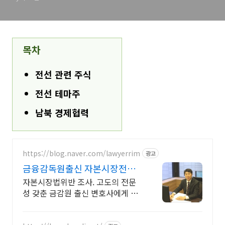
목차
전선 관련 주식
전선 테마주
남북 경제협력
https://blog.naver.com/lawyerrim
광고
금융감독원출신 자본시장전문
가
자본시장법위반 조사. 고도의 전문
성 갖춘 금감원 출신 변호사에게 맡
겨야 합니다. 금감원,법원장검사장,
법사위국회의원출신70여명전문가