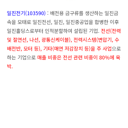
일진전기(103590
)
: 배전용 금구류를 생산하는 일진금
속을 모태로 일진전선, 일진, 일진중공업을 합병한 이후
일진홀딩스로부터 인적분할하여 설립된 기업.
전선(전력
및 절연선, 나선, 광통신케이블), 전력시스템(변압기, 수
배전반, 모터 등), 기타(매연 저감장치 등)을 주 사업
으로
하는 기업으로
매출 비중은 전선 관련 비중이 80%에 육
박.