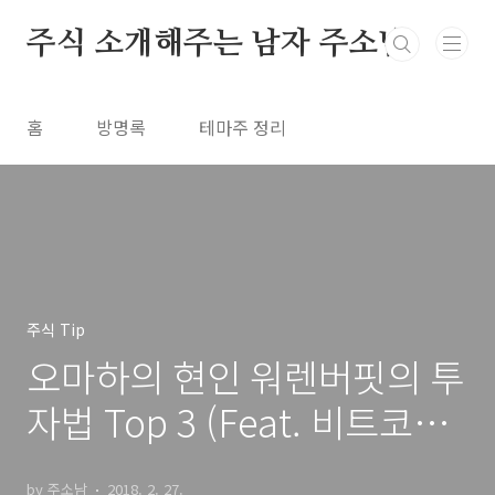
본문 바로가기
주식 소개해주는 남자 주소남
홈
방명록
테마주 정리
주식 Tip
오마하의 현인 워렌버핏의 투
자법 Top 3 (Feat. 비트코인
나쁜 결말 맞을 것)
by 주소남
2018. 2. 27.