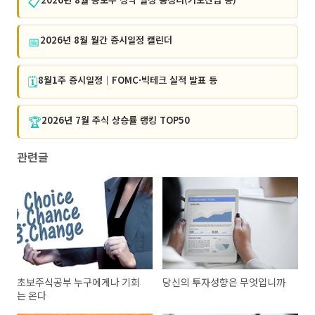
📋
📅
2026년 8월 월간 증시일정 캘린더
🗓️
8월1주 증시일정｜FOMC·빅테크 실적 발표 등
🏆
2026년 7월 주식 상승률 랭킹 TOP50
관련글
초보주식공부 누구에게나 기회
당신의 투자성향은 무엇입니까
는 온다