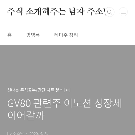
본문 바로가기
주식 소개해주는 남자 주소남
홈
방명록
테마주 정리
신나는 주식공부/간단 차트 분석[ㅇ]
GV80 관련주 이노션 성장세
이어갈까
by 주소남
2020. 4. 5.