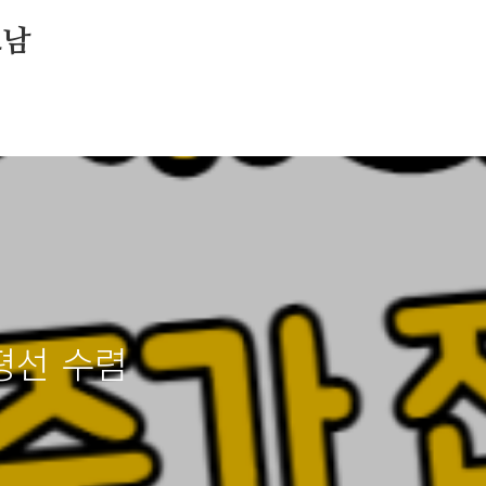
소남
평선 수렴