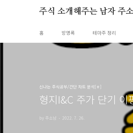
본문 바로가기
주식 소개해주는 남자 주
홈
방명록
테마주 정리
신나는 주식공부/간단 차트 분석[ㅎ]
형지I&C 주가 단기 이
by 주소남
2022. 7. 26.