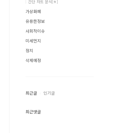
간단 차트 분석[ㅎ]
가상화폐
유용한정보
사회적이슈
미세먼지
정치
삭제예정
최근글
인기글
최근댓글