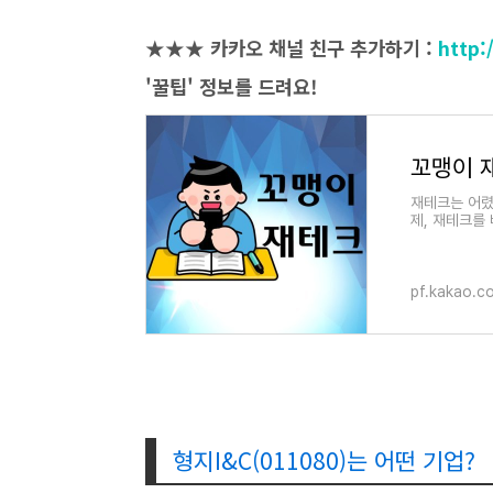
★
★
★
카카오 채널 친구 추가하기 :
http:
'꿀팁' 정보를 드려요!
꼬맹이 
재테크는 어렸
제, 재테크를
pf.kakao.c
형지I&C(011080)는 어떤 기업?