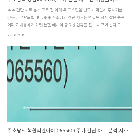
◈◈ 간단 차트 분석 구독 전 아래 두 포스팅을 반드시 확인해 주시기를
간곡히 부탁드립니다.◈◈ 주소남의 간단 차트분석 필독 공지 같은 종목
이라도 대응하기 마련 분할 매매의 중요성 연휴들 잘 보내고 계신지 모르
겠습니다. 저는 어린이날, 여기저기 놀러갔다 오느라 포스팅도 게을리 하
2018. 5. 6.
게 되었습니다. 각설하고, 이번에 소개해드릴 기업은 환율하락 수혜주 농
심(004370) 입니다. 농심은 다들 아시다시피 주력 사업이 라면의 제조
및 판매입니다. 라면 사업은 원재료인 밀의 비중이 차지하는 비율이 높기
때문에 환율이나 국제 곡물 그리고 팜유 시세 변동에 의해 원가 변동 요
인에 민감하기 때문에 환율하락 수혜주로 거론되는 종목이기도 합니다.
농심의 2016년 라면시장점유율은 약 56%로 과반 이상 점유율을 보이고
있지만..
주소남의 녹원씨엔아이(065560) 주가 간단 차트 분석[사물인터넷 관련주]