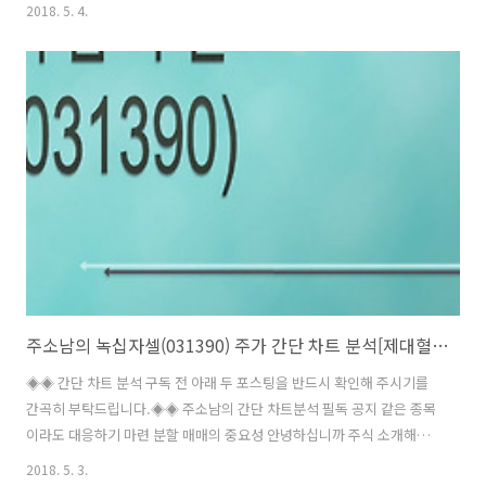
는 남자 주소남입니다. 이번 시간에 소개해드릴 기업은 지카바이러스 관
2018. 5. 4.
련주 녹십자엠에스(142280) 입니다. 녹십자엠에스는 체외진단용의약
품, 의료기기의약품 및 의약부외품 제조판매를 주 사업으로 하는 기업입
니다. 최대주주는 앞서 소개해드린 녹십자로 전체 지분의 68.16%를 보
유하고 있으며 녹십자엠에스는 2011년부터 녹십자의 진단시약 및 혈액
백 영업부문을 인수하여 사업을 하고 있습니다. 2018/05/01 - [신나는
주식공부/간단 차트 분석[ㄴ]] - 주소남의 녹십자(006280) 주가 간단 차
트 분..
주소남의 녹십자셀(031390) 주가 간단 차트 분석[제대혈은행 관련주]
◈◈ 간단 차트 분석 구독 전 아래 두 포스팅을 반드시 확인해 주시기를
간곡히 부탁드립니다.◈◈ 주소남의 간단 차트분석 필독 공지 같은 종목
이라도 대응하기 마련 분할 매매의 중요성 안녕하십니까 주식 소개해주
는 남자 주소남입니다. 이번 시간에 소개해드릴 기업은 제대혈은행 관련
2018. 5. 3.