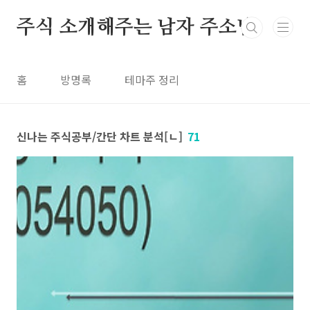
본문 바로가기
주식 소개해주는 남자 주소남
홈
방명록
테마주 정리
신나는 주식공부/간단 차트 분석[ㄴ]
71