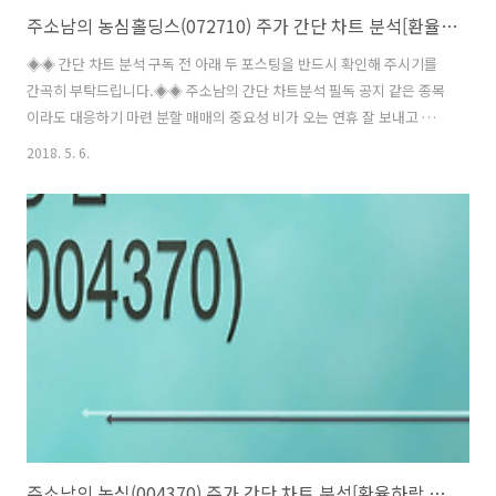
주소남의 농심홀딩스(072710) 주가 간단 차트 분석[환율하락 수혜주]
◈◈ 간단 차트 분석 구독 전 아래 두 포스팅을 반드시 확인해 주시기를
간곡히 부탁드립니다.◈◈ 주소남의 간단 차트분석 필독 공지 같은 종목
이라도 대응하기 마련 분할 매매의 중요성 비가 오는 연휴 잘 보내고 계
신지 모르겠습니다. 이번 시간에 소개해드릴 기업은 앞서 소개해드린 환
2018. 5. 6.
율하락 수혜주 농심의 모회사인 농심홀딩스(072710) 입니다. 농심홀딩
스는 지주회사로, 라면 제조 업체인 농심을 인적 분할하여 설립되었고 율
촌화학(주), 태경농산(주), (주)농심, 농심개발(주), 농심엔지니어링(주)
등을 자회사로 둔 기업입니다. 특히 주요 자회사인 농심은 원재료 비중이
높기 때문에 환율이나 국제 곡물 및 팜유 시세 변동에 따라 원가 변동으
로 인해 실적에 영향을 받는 기업으로 환율하락 수혜주로 앞서 소개해드
렸고,..
주소남의 농심(004370) 주가 간단 차트 분석[환율하락 수혜주]