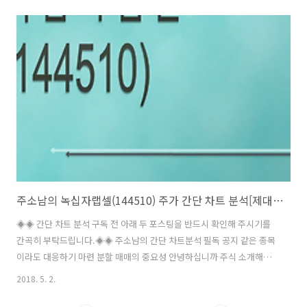
주 녹십자셀(031390) 입니다. 녹십자셀은 앞선 제대혈 관련주와 줄기세
포 테마주 포스팅에서 잠시 소개해드린 바가 있는 종목으로, 최근 소개해
드린 녹십자의 자회사이기도 합니다. 2013년 사명을 이노셀에서 녹십자
셀로 변경한 기업으로 현재, BT사업 부문인 항암면역세포치료제 사업과
면역세포은행사업 그리고 제대혈은행 사업을 하기 때문에 제대혈은행
관련주로 테마 섹터군을 보유하고 있습니다. 뿐만 아니라 종속회사를 통
하여 IT 관련 사업도 ..
주소남의 녹십자랩셀(144510) 주가 간단 차트 분석[제대혈 관련주]
◈◈ 간단 차트 분석 구독 전 아래 두 포스팅을 반드시 확인해 주시기를
간곡히 부탁드립니다.◈◈ 주소남의 간단 차트분석 필독 공지 같은 종목
이라도 대응하기 마련 분할 매매의 중요성 안녕하십니까 주식 소개해주
는 남자 주소남입니다. 이번 시간에 소개해드릴 기업은 앞서 소개해드린
2018. 5. 2.
녹십자의 자회사인 제대혈 관련주 녹십자랩셀(144510) 입니다. 녹십자
랩셀은 세포치료제 연구 및 개발 사업 그리고 수탁검사를 위한 검체 운반