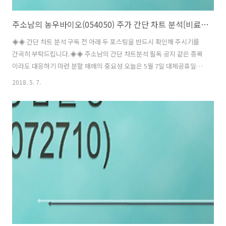
주소남의 농우바이오(054050) 주가 간단 차트 분석[비료 관련주]
◈◈ 간단 차트 분석 구독 전 아래 두 포스팅을 반드시 확인해 주시기를
간곡히 부탁드립니다.◈◈ 주소남의 간단 차트분석 필독 공지 같은 종목
이라도 대응하기 마련 분할 매매의 중요성 오늘은 5월 7일 대체공휴일로
증시가 휴장입니다. 혹시나 출근하신 분들 중 자연스럽게 주식 시세를 확
2018. 5. 7.
인하신 분들은 없으시길 바랍니다. 오늘 소개해드릴 기업은 앞서 비료 관
련주 총정리 시간에 잠시 언급한 바 있는 농우바이오(054050) 입니다.
농우바이오는 국내외 작물 재배자들을 대상으로 종자를 개발하여 생산,
판매하는 기업으로 종자와 상토 사업을 주로 합니다. 국내 종자시장에는
총 50여개의 종자 기업이 있고, 농우바이오와 동부팜한농, 사카다, 신젠
타, 코레곤 5개사가 전체 종자시장의 80%를 점유하고 있는 상황이며,
농우바..